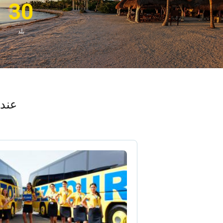
30
بلد
عند 