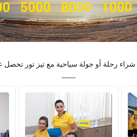
00
5000
8000
1000
شاطىء خلاب
فندق ومنتجع
مزار سياحي
جول
شراء رحلة أو جولة سياحية مع تيز تور تحصل 