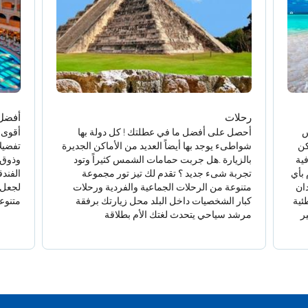
رحلات
أفضل 
س
أحصل على أفضل ما في عطلتك ! كل دولة بها
أقوى 
كن
شواطىء يوجد بها أيضاً العديد من الأماكن الجديرة
تفضيل
ية
بالزيارة .هل جربت حمامات الشمس كثيراً وتود
وذوق 
 بأي
تجربة شىء جديد ؟ تقدم لك تيز تور مجموعة
الفند
ان
متنوعة من الرحلات الجماعية والفردية ورحلات
لجعل 
ئية
كبار الشخصيات داخل البلد محل زيارتك برفقة
متنوع
ر
مرشد سياحي يتحدث لغتك الأم بطلاقة