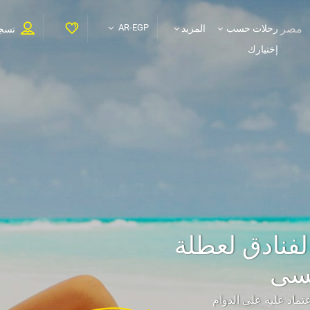
مصر
AR-EGP
رحلات حسب
المزيد
تسجي
إختيارك
لفنادق لعطلة
نسى
تماد عليه على الدوام