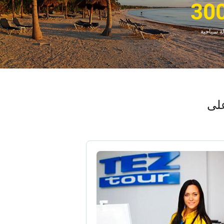
30
ة سياحية
على