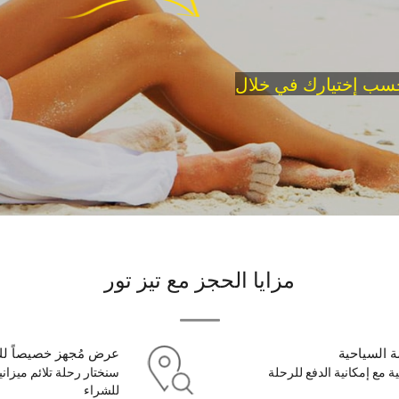
في خلال
سب إختيارك
مزايا الحجز مع تيز تور
 السياحية
عرض مُجهز خصيصاً ل
 مع إمكانية الدفع للرحلة
سنختار رحلة تلائم ميزا
للشراء