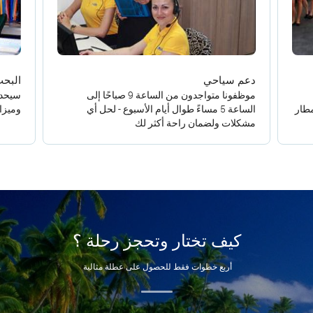
دعم سياحي
البح
موظفونا متواجدون من الساعة 9 صباحًا إلى
سيحدد
مطار
الساعة 5 مساءً طوال أيام الأسبوع - لحل أي
وميزا
مشكلات ولضمان راحة أكثر لك
كيف تختار وتحجز رحلة ؟
أربع خطوات فقط للحصول على عطلة مثالية