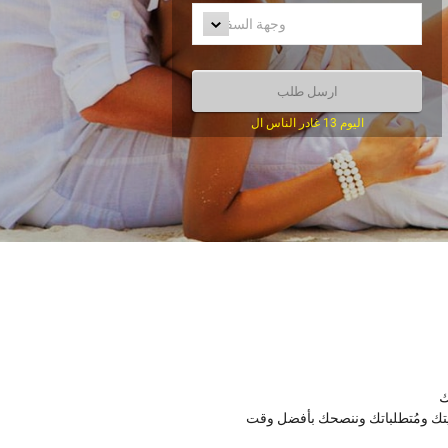
وجهة السفر
اليوم 13 غادر الناس ال
ك
نيتك ومُتطلباتك وننصحك بأفضل وقت