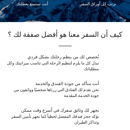
نرتب كل أوراق السفر
أنت تستمتع بعطلتك
ف أن السفر معنا هو أفضل صفقة لك ؟
نُخصص لك من ينظم رحلتك بشكل فردي
نبذل كل ما يلزم لتنظيم الرحلة التي تناسب ميزانيتك وكل
متطلباتك
أنت متأكد من جودة الفندق والخدمة
نحن نقدم لك الفنادق التي زرناها شخصيًا وواثقون من
جودة الخدمة المقدمة
نجهز لك وثائق سفرك في أسرع وقت ممكن
نؤكد حجز فندقك المفضل لحظياً كما نجهز تأمين السفر
وتذاكر الطيران