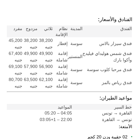
الفنادق والأسعار:
الفندق
المدينة
نظام
ثلاثي
مزدوج
مفرد
الإقامة
45,200
38,200
38,200
فندق سيزار بالاس
سوسة
إفطار
جنيه
جنيه
جنيه
فندق شمس هوليداي فيليدج
إقامة
49,900
49,900
67,400
المنستير
وأكوا بارك
شاملة
جنيه
جنيه
جنيه
إقامة
56,900
57,900
69,100
فندق مرحبا كلوب سوسة
سوسة
شاملة
جنيه
جنيه
جنيه
إقامة
62,100
63,500
80,700
فندق رياض بالمز
سوسة
شاملة
جنيه
جنيه
جنيه
مواعيد الطيران:
خط السير
المواعيد
القاهرة → تونس
04:05 – 05:20
تونس → القاهرة
22:00 – 03:05+1
الأمتعة:
02 حقيبة وزن 20 كجم