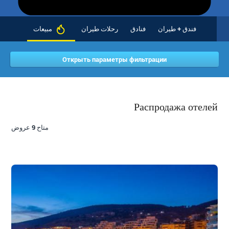
فندق + طيران
فنادق
رحلات طيران
مبيعات
Открыть параметры фильтрации
Распродажа отелей
متاح 9 عروض