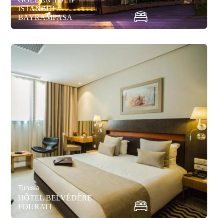
ISTANBUL
BAYRAMPASA
Tunisia
HÔTEL BELVÉDÈRE
FOURATI