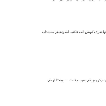
تها تعرف كويس انت هتكتب ايه وتحضر مستندات
.. ركز بس في سبب رفضك .... وهكذا لو في