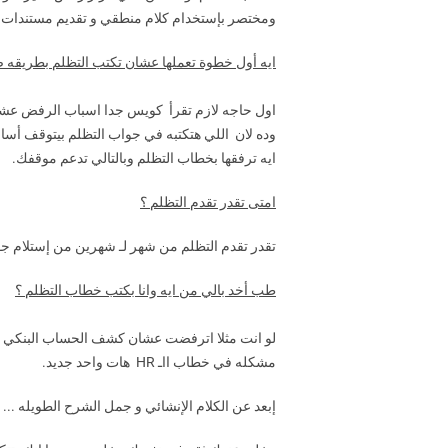
ومختصر بإستخدام كلام منطقي و تقديم مستندات 
ايه أول خطوة تعملها عشان تكتب التظلم بطريقه 
اول حاجه لازم تقرأ كويس جدا اسباب الرفض عش
وده لان اللي هتكتبه في جواب التظلم بيتوقف أ
ايه ترفقها بخطاب التظلم وبالتالي تدعم موقفك.
امتى تقدر تقدم التظلم ؟
تقدر تقدم التظلم من شهر لـ شهرين من إستلام ج
طب أخد بالي من ايه وانا بكتب خطاب التظلم ؟
لو
انت مثلا اترفضت عشان كشف الحساب البنكي ضع
مشكله في خطاب ااـ
HR هات واحد جديد.
إبعد عن الكلام الإنشائي و جمل الشرح الطويله .