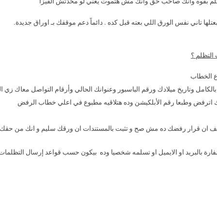
لم بقوه وانك صاحب حق وانك مش هتموت يعني لو مخدتش الفيزا
 تاني نفس الورق اللي بعته قبل كده . دائماً دعم موقفك بـ اوراق جديدة.
 التظلم ؟
ع الخطاب
 بالكامل وتاريخ ميلادك ورقم الباسبور وعنوانك الحالي وأرقام التواصل معاك زي ال
لبك اترفض وطبعا رقم الأبلكيشن وده هتلاقيه مطبوع في اعلي خطاب الرفض
ايف ان قرار رفضك ده مش صح و تثبت بالمستندات ان ورقك سليم و انك من حقك ت
سفارة بالبريد او الايميل او تسلمه شخصيا وده بيكون حسب قواعد إرسال التظلمات