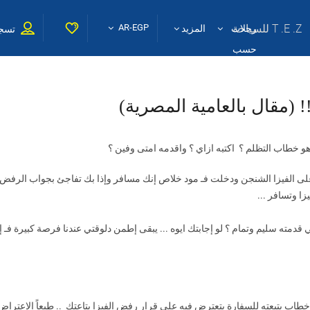
T .E .Z للسياحة
AR-EGP
رحلات
المزيد
تسجي
حسب
إختيارك
 (مقال بالعامية المصرية)
هو خطاب التظلم ؟ اكتبه ازاي ؟ واقدمه امتى وفين ؟
فيزا الشنجن ودخلت فـ مود خلاص إنك مسافر وإذا بك تفاجئ بجواب الرفض بدل 
ا وتسافر ...
قدمته سليم وتمام ؟ لو إجابتك ايوه ... يبقى إطمن دلوقتي عندنا فرصة كبيرة ف
طاب بتبعته للسفارة بتعترض فيه علي قرار رفض الفيزا بتاعتك .. طبعاً الإعتر