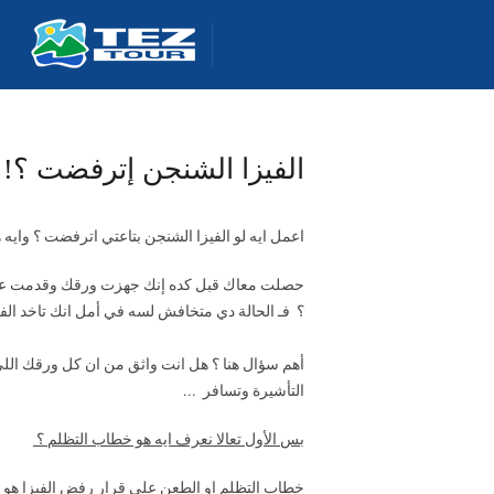
الفيزا الشنجن إترفضت ؟!!!
اعمل ايه لو الفيزا الشنجن بتاعتي اترفضت ؟ وايه 
حصلت معاك قبل كده إنك جهزت ورقك وقدمت على ال
؟ فـ الحالة دي متخافش لسه في أمل انك تاخد الفيز
أهم سؤال هنا ؟ هل انت واثق من ان كل ورقك اللي 
التأشيرة وتسافر ...
بس الأول تعالا نعرف ايه هو خطاب التظلم ؟
خطاب التظلم او الطعن علي قرار رفض الفيزا هو خ