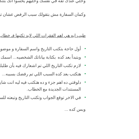
وخلي عندك ثقه في نفسك وخليهم يحسوا انك بتتك
وكمان السفارة مش بتقولك سبب الرفض عشان تبعتلها
طيب ايه هي اهم الفقرات اللي لابد تكتبها فـ خطاب
أول حاجة بتكتب التاريخ واسم السفارة و موضو
وبتبدأ بعد كده بكتابة بياناتك الشخصيه... اسمك
لازم تكتب التاريخ اللي تم اشعارك فيه بأن ط
هتكتب بعد كده السبب اللي تم رفضك بسببه...
دلوقتي ده اهم جزء و ده هتكتب فيه ليه انت ش
المستندات الجديدة مع الخطاب.
في الاخر توقع الجواب وتكتب التاريخ وتبعته لل
وبس كده ...