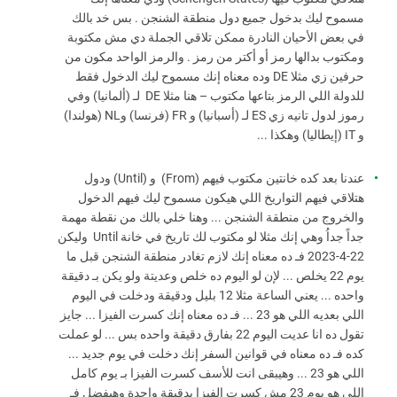
مسموح ليك بدخول جميع دول منطقة الشنجن . بس خد بالك
في بعض الأحيان النادرة ممكن تلاقي الجملة دي مش مكتوبة
ومكتوب بدالها رمز أو أكتر من رمز . والرمز الواحد مكون من
حرفين زي مثلا DE وده معناه إنك مسموح ليك الدخول فقط
للدولة اللي الرمز بتاعها مكتوب – هنا مثلا DE لـ (ألمانيا)
وفي
رموز لدول تانيه زي ES لـ (أسبانيا) و FR (فرنسا) وNL (هولندا)
و IT (إيطاليا) وهكذا ...
عندنا بعد كده خانتين مكتوب فيهم (From) و (Until) ودول
هتلاقي فيهم التواريخ اللي هيكون مسموح ليك فيهم الدخول
والخروج من منطقة الشنجن ... وهنا خلي بالك من نقطة مهمة
جداً جداُ وهي إنك مثلا لو مكتوب لك تاريخ في خانة Until وليكن
22-4-2023 فـ ده معناه إنك لازم تغادر منطقة الشنجن قبل ما
يوم 22 يخلص ... لإن لو اليوم ده خلص وعديتة ولو يكن بـ دقيقة
واحده ... يعني الساعة مثلا 12 بليل ودقيقة ودخلت في اليوم
اللي بعديه اللي هو 23 ... فـ ده معناه إنك كسرت الفيزا ... جايز
تقول ده انا عديت اليوم 22 بفارق دقيقة واحده بس ... لو عملت
كده فـ ده معناه في قوانين السفر إنك دخلت في يوم جديد ...
اللي هو 23 ... وهيبقى انت للأسف كسرت الفيزا بـ يوم كامل
اللي هو يوم 23 مش كسرت الفيزا بدقيقة واحدة وهيفضل فـ