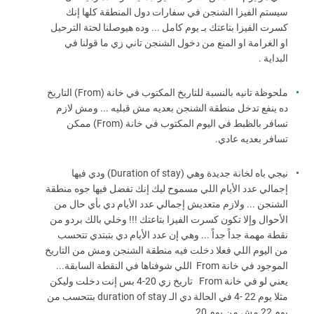
سيستم الفيزا الشنجن في سفارات دول المنطقة كلها إنك
كسرت الفيزا بتاعتك بـ يوم كامل ... وده هيوصلنا لحتة الترحيل
او الغرامة او المنع من دخول الشنجن تاني زي ما قولنا في
البداية .
ملحوظة تانيه بالنسبة للتاريخ المكتوب في خانة (From) التاريخ
ده ينفع تدخل منطقة الشنجن بعديه مش قبليه ... ومش لازم
تسافر بالظبط في اليوم المكتوب في خانة (From) ممكن
تسافر بعديه عادي.
نيجي باه لخانة جديدة وهي (Duration of stay) ودي فيها
إجمالي عدد الأيام اللي مسموح ليك إنك تفضل فيها جوه منطقة
الشنجن ... ولازم متعديش إجمالي عدد الأيام دي بأي حال من
الأحوال وإلا تكون كسرت الفيزا بتاعتك !!! وخلي بالك بردو من
نقطة مهمة جداً جداً ... وهي إن عدد الأيام دي بتبتدي تتحسب
من اليوم اللي فعلا دخلت فيه منطقة الشنجن ومش من التاريخ
الموجود في خانة From اللي شوفناها في النقطة السابقة...
يعني لو في خانة From تاريخ زي 20-4 بس إنت دخلت وليكن
مثلا يوم 22 -4 في الحالة دي الـ duration of stay بتتحسب من
يوم 22 مش من يوم 20 .