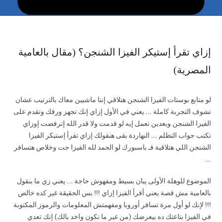
إزاي تقرأ إستيكر الفيزا الشنجن؟ (مقال بالعامية
المصرية)
لو متابع بوستات الفيزا الشنجن هتلاقي إننا ماشيين معاك بالترتيب عشان
تشوف التجربة كاملة ... يعني في الأول إزاي إنك تجهز ورقك وتقدم على
الفيزا الشنجن وبعدين تعمل إيه لو قدمت ولا قدر الله إترفضت إوزاي
تكتب جواب التظلم ... النهاردة بقى هنقولك إزاي تقرأ إستيكر الفيزا
الشنجن اللي هتلاقية فـ باسبورك لو الحمد لله الفيزا جت وخلاص هتسافر
...
الموضوع للوهلة الأولى يبان بسيط ومفهوش حاجة ... يعني زي ما بنقول
بالعامية مش قصة يعني أقرأ الفيزا إزاي !!! بس الحقيقة غير كده خالص
!!! لإنك لو أول مرة تسافر أوروبا ومفهمتش المعلومات والرموز المكتوبة
في الفيزا بتاعتك ده بيعرضك (من غير ما تكون واخد بالك) إنك تعدي