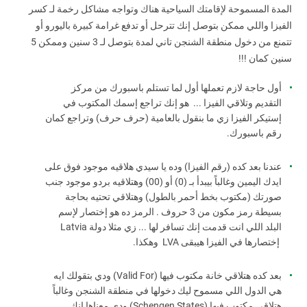
المدة المسموحة لإقامتك السياحية هناك وتواجه مشاكل رخمة لـ كسر
الفيزا واللي ممكن بتوصل إنك تترحل أو تدفع غرامة كبيرة باليورو أو
تتمنع من دخول منطقة الشنجن تاني لمدة بتوصل لـ 3 سنين وممكن 5
سنين كمان !!!
أول حاجة لازم تعملها أول لما تستلم باسبورك من مركز
التقديم وتلاقي الفيزا ... هو إنك تراجع إسمك المكتوب في
إستيكر الفيزا زي ما بنقول بالعامية (حرف حرف) وتراجع كمان
رقم باسبورك.
عندنا بعد كده (رقم الفيزا) وده يا سيدي هلاقيه موجود فوق على
ايدك اليمين وغالباً بيبدأ بـ (0) أو (00) وهتلاقيه بردو موجود جنب
صورتك (مكتوب بخط أحمر بالطول)
وهتلاقي تحتيه بحاجة
بسيطة رمز مكون من 3 حروف . الرمز ده هو إختصار لإسم
البلد اللي انت قدمت إنك تسافر لها ... زي مثلا دولة Latvia
إختصارها في الفيزا هيبقى LVA وهكذا.
بعد كده هتلاقي خانة مكتوب فيها (Valid For) ودي بتقولك ايه
هي الدول اللي مسموح ليك دخولها في منطقة الشنجن وغالباً
هتلاقي مكتوب فيها (Schengen States) ودي معناها إنك