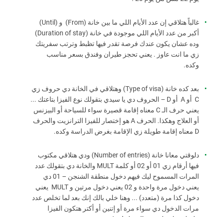
غالباً هتلاقي إن عدد الأيام اللي ما بين خانة (From) و (Until)
أكبر من عدد الأيام اللي موجودة في خانة (Duration of stay)
وده عشان يكون عندك فرصة تقدر فيها تظبط وترتب سفريتك
زي ما انت عاوز . يعني تحجز طيران وفندق بسعر مناسب
وكده.
بعد كده خانة (Type of visa) وهتلاقي في الخانة دي حروف زي
C أو A أو D – الحروف دي يا سيدي بتقولك نوع الفيزا بتاعتك ...
يعني حرف الـ C معناه إقامة قصيرة سواء للسياحة أو البيزنس
أو العلاج وهكذا. الحرف A هو إختصار للفيزا الترانزيت والحرف
D معناه إقامة طويلة زي الإقامة بغرض الدراسة وكده.
دلوقتي معانا خانة (Number of entries) ودي هتلاقي مكتوب
فيها أرقام زي 01 أو 02 أو كلمة MULT والخانة دي بتقولك عدد
المرات المسموح ليك فيهم دخول منطقة الشنجن – 01 دي
يعني دخول مرة واحدة و 02 يعني دخول مرتين و MULT يعني
دخول كذا مرة (متعدد) ... وهنا خلي بالك إنك بعد لما تخلص عدد
مرات الدخول دي سواء مرة أو إتنين أو أكتر هتكون الفيزا