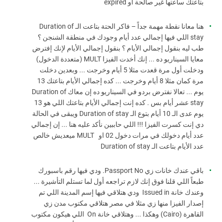
بتاعتك ساعتها غير صالحة او expired
هنا معانا نقطة مهمة جداً – فاكر الحتة بتاعت الـ Duration of
stay اللي فيها إجمالي عدد أيام وجودك في منطقة الشنجن ؟
طب ليه بنقول إجمالي الأيام ؟ بنقول إجمالي الأيام لإنك إفترض
معايا السيناريو ده ... إنك أخدت الفيزا MULT (متعددة الدخول)
ودخلت أول مرة قعدت مثلا 5 أيام وخرجت ... وبعدين دخلت
مرة كمان مثلا 8 أيام وخرجت ... كده إجمالي الأيام بتاعتك 13
يوم ... تعالا نفترض بردو في السيناريو ده إن معاك Duration of
stay عشر أيام بس . كده إنت إجمالي الأيام بتاعتك اللي هو 13
يوم عدى الـ 10 أيام بتوع الـ Duration of stay ويبقى في الحالة
دي إنت كسرت الفيزا !!!
اللي حاببين نأكد عليه هنا ... إن إجمالي
عدد أيام دخولك في مرات دخول 02 او MULT ميعديش خالص
عدد الأيام بتاعت الـ Duration of stay
باقي عندك خانات زي Passport No. ودي فيها رقم باسبورك
طبعاً اللي قلنا فوق إنك لازم تراجعه أول لما تستلم التأشيرة ...
وعندك خانة Issued in ودي هتلاقي فيها إسم المدينة اللي تم
إصدار الفيزا منها زي مثلا في مصر هتلاقي مكتوب مدن زي
القاهرة (Cairo) وهكذا ... وهتلاقي خانة On اللي هيكون مكتوب