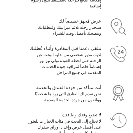
إضافية
عرض مُجهز خصيصاً لك
سنختار رحلة تلائم ميزانيتك ومُتطلباتك
وننصحك بأفضل وقت للشراء
تتلقى دعمنا قبل المغادرة وأثناء عُطلتك
لديك مدير شخصي من بداية البحث عن
الرحلة حتى لحظة العودة تولي تيز تور
إهتماماً خاصاً لمراقبة جودة الخدمات
المقدمة في جميع المراحل
أنت متأكد من جودة الفندق والخدمة
نحن نقدم لك الفنادق التي زرناها شخصيًا
وواثقون من جودة الخدمة المقدمة
لا تضيع وقتك وطاقتك
لا تحتاج إلى البحث في مئات الخيارات للعثور
على أفضل عرض وإعداد أوراق سفرك.
سنفعل كل شيء من أجلك