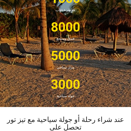
شاطىء خلاب
8000
فندق ومنتجع
5000
مزار سياحي
3000
جولة سياحية
د شراء رحلة أو جولة سياحية مع تيز تور
تحصل على