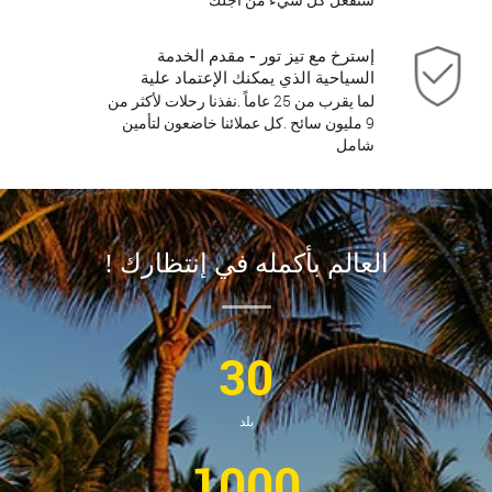
إسترخ مع تيز تور - مقدم الخدمة
السياحية الذي يمكنك الإعتماد علية
لما يقرب من 25 عاماً .نفذنا رحلات لأكثر من
9 مليون سائح .كل عملائنا خاضعون لتأمين
شامل
العالم بأكمله في إنتظارك !
30
بلد
1000