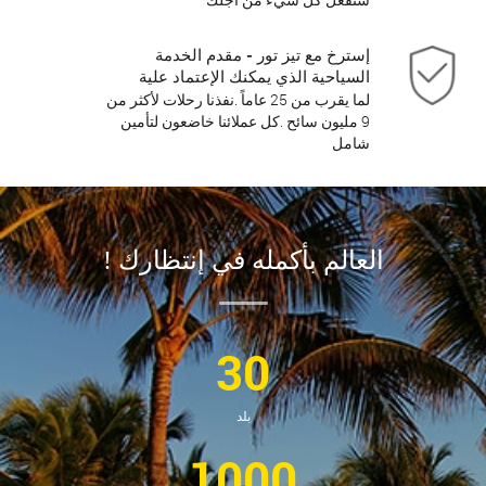
إسترخ مع تيز تور - مقدم الخدمة
السياحية الذي يمكنك الإعتماد علية
لما يقرب من 25 عاماً .نفذنا رحلات لأكثر من
9 مليون سائح .كل عملائنا خاضعون لتأمين
شامل
العالم بأكمله في إنتظارك !
30
بلد
1000