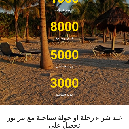
شاطىء خلاب
8000
فندق ومنتجع
5000
مزار سياحي
3000
جولة سياحية
د شراء رحلة أو جولة سياحية مع تيز تور
تحصل على