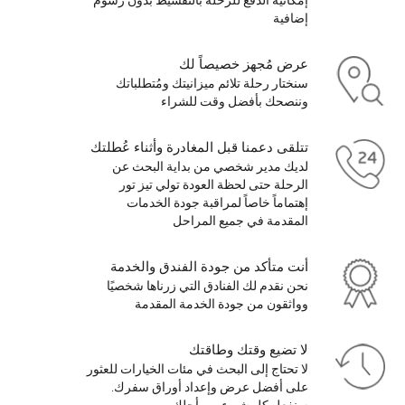
إضافية
عرض مُجهز خصيصاً لك
سنختار رحلة تلائم ميزانيتك ومُتطلباتك
وننصحك بأفضل وقت للشراء
تتلقى دعمنا قبل المغادرة وأثناء عُطلتك
لديك مدير شخصي من بداية البحث عن
الرحلة حتى لحظة العودة تولي تيز تور
إهتماماً خاصاً لمراقبة جودة الخدمات
المقدمة في جميع المراحل
أنت متأكد من جودة الفندق والخدمة
نحن نقدم لك الفنادق التي زرناها شخصيًا
وواثقون من جودة الخدمة المقدمة
لا تضيع وقتك وطاقتك
لا تحتاج إلى البحث في مئات الخيارات للعثور
على أفضل عرض وإعداد أوراق سفرك.
سنفعل كل شيء من أجلك