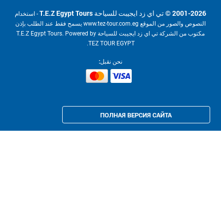
© تي اي زد ايجيبت للسياحة T.E.Z Egypt Tours
- استخدام
النصوص والصور من الموقع www.tez-tour.com.eg يسمح فقط عند الطلب بإذن
مكتوب من الشركة تي اي زد ايجيبت للسياحة T.E.Z Egypt Tours. Powered by
TEZ TOUR EGYPT.
نحن نقبل:
ПОЛНАЯ ВЕРСИЯ САЙТА